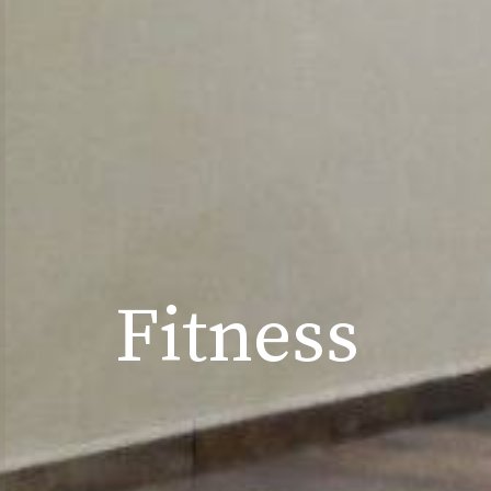
F
i
t
n
e
s
s